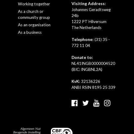
Visiting Address:
Working together
Johannes Geradtsweg
As a church or
24b
community group
1222 PT Hilversum
As an organisation
The Netherlands
As a business
Telephone:
(31) 35 -
772 11 04
Donate to:
NL41INGB0000004520
(BIC: INGBNL2A)
KvK:
32136226
ANBI RSIN 8195 25 339