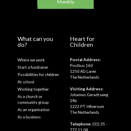
Monthly
What can you
Heart for
do?
Children
Postal Address:
Where we work
Postbus 160
Start a fundraiser
1250 AD Laren
Possibilities for children
The Netherlands
At school
Visiting Address:
Working together
Johannes Geradtsweg
As a church or
24b
community group
1222 PT Hilversum
As an organisation
The Netherlands
As a business
Telephone:
(31) 35 -
772 11 04