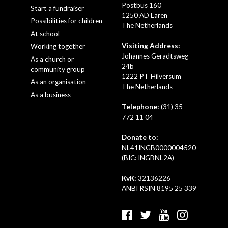
Postbus 160
Start a fundraiser
1250 AD Laren
Possibilities for children
The Netherlands
At school
Visiting Address:
Working together
Johannes Geradtsweg
As a church or
24b
community group
1222 PT Hilversum
As an organisation
The Netherlands
As a business
Telephone:
(31) 35 -
772 11 04
Donate to:
NL41INGB0000004520
(BIC: INGBNL2A)
KvK:
32136226
ANBI RSIN 8195 25 339