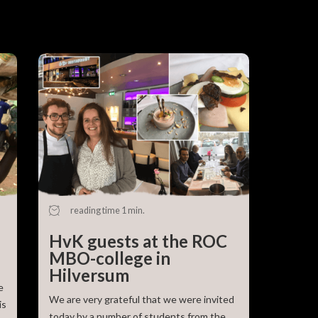
Amount:
Frequency:
reading time 1 min.
HvK guests at the ROC
MBO-college in
Hilversum
e
We are very grateful that we were invited
is
today by a number of students from the