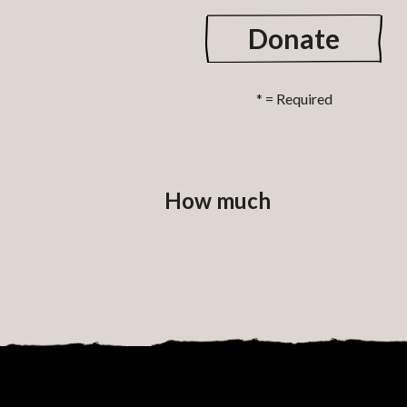
Donate
How much
Your address