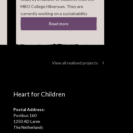
MBO College Hilversum. They are
currently working on a sustainability
project and decided to [...]
Read more
View all realised projects
Heart for Children
Postal Address:
Postbus 160
1250 AD Laren
The Netherlands