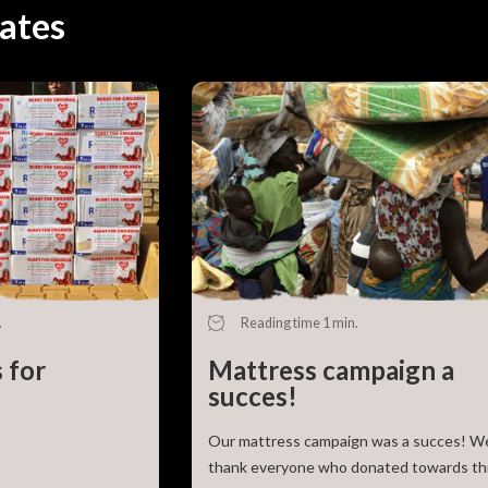
ates
Go back
.
Reading time 1 min.
 for
Mattress campaign a
succes!
Our mattress campaign was a succes! W
thank everyone who donated towards th