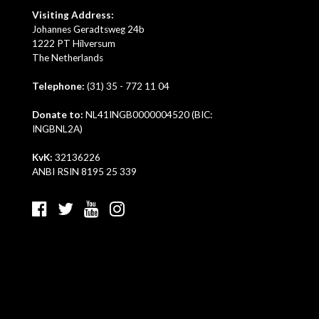
Visiting Address:
Johannes Geradtsweg 24b
1222 PT Hilversum
The Netherlands
Telephone:
(31) 35 - 772 11 04
Donate to:
NL41INGB0000004520 (BIC:
INGBNL2A)
KvK:
32136226
ANBI RSIN 8195 25 339