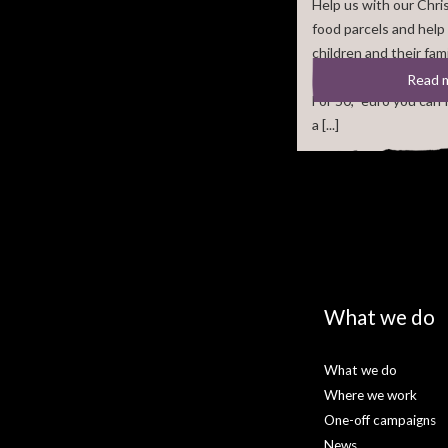
Help us with our Chri
food parcels and help
children and their fami
Read 
For 50,- euro you can f
a [...]
What we do
What we do
Where we work
One-off campaigns
News