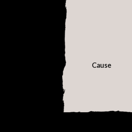
Cause
Your details