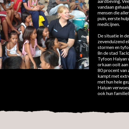
aardbeving. Vee
vandaan gehaald
mensen die alle
puin, eerste hul
medicijnen.
De situatie in d
zevenduizend eil
stormen en tyfo
8n de stad Tacl
Tyfoon Haiyan 
orkaan ooit aan 
80 procent van a
kampt met extre
met hun hele gez
Haiyan verwoest
ook hun familie