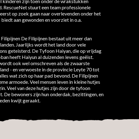
l kinderen zijn toen onder de wrakstukken
. RescueNet stuurt een team professionele
reerst op zoek gaan naar overlevenden onder het
p biedt aan gewonden en voorziet in o.a.
e Filipijnen De Filipijnen bestaat uit meer dan
anden. Jaarlijks wordt het land door vele
ons geteisterd. De Tyfoon Haiyan, die op vrijdag
oban heeft Haiyun al duizenden levens geëist.
wordt ook wel omschreven als de zwaarste
land - en verwoeste in de provincie Leyte 70 tot
lles wat zich op haar pad bevond. De Filipijnen
me armoede. Veel mensen leven in kleine hutjes
in. Veel van deze hutjes zijn door de tyfoon
. De bewoners zijn hun onderdak, bezittingen, en
leden kwijt geraakt.