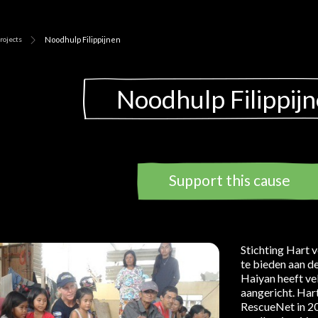
rojects
Noodhulp Filippijnen
Noodhulp Filippij
Support this cause
Stichting Hart
te bieden aan de
Haiyan heeft ve
aangericht. Har
RescueNet in 20