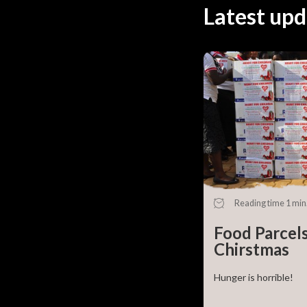
Latest upd
Reading time 1 min
Food Parcels
Chirstmas
Hunger is horrible!