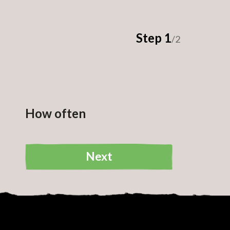
Step 1
/2
How often
Next
Your donation
Cause: