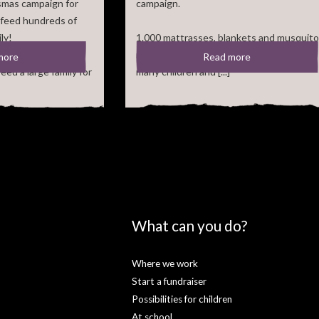
smas campaign for
campaign.
 feed hundreds of
ly!
1.000 mattrasses, blankets and musquito
nets will be handed out later this year to
more
Read more
eed a large family for
many children and [...]
What can you do?
Where we work
Start a fundraiser
Possibilities for children
At school